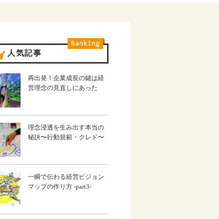
人気記事
再出発！企業成長の鍵は経
営理念の見直しにあった
理念浸透を生み出す本当の
秘訣〜行動規範・クレド〜
一瞬で伝わる経営ビジョン
マップの作り方 -part3-