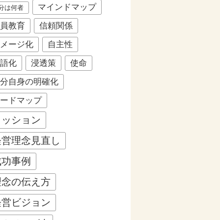
マインドマップ
分は何者
員教育
信頼関係
メージ化
自主性
語化
浸透策
使命
分自身の明確化
ードマップ
ミッション
経営理念見直し
成功事例
理念の伝え方
経営ビジョン