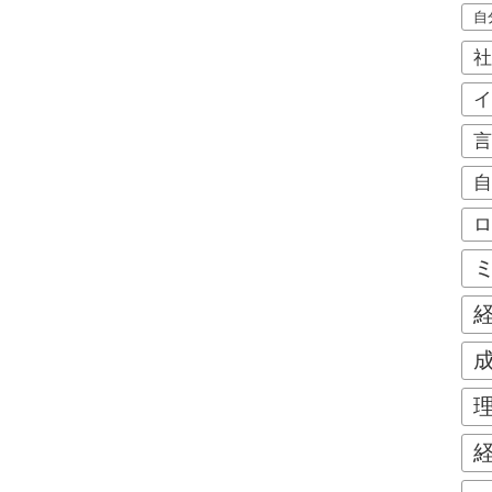
自
社
イ
言
自
ロ