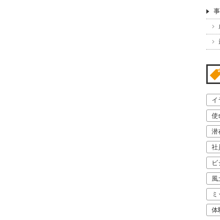
事
イ
使
潜
社
ビ
風
ミ
体