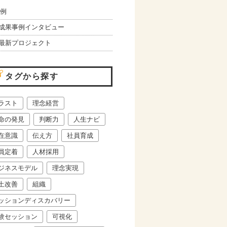
例
成果事例インタビュー
最新プロジェクト
タグから探す
ラスト
理念経営
命の発見
判断力
人生ナビ
在意識
伝え方
社員育成
員定着
人材採用
ジネスモデル
理念実現
土改善
組織
ッションディスカバリー
験セッション
可視化