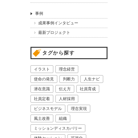
事例
成果事例インタビュー
最新プロジェクト
タグから探す
イラスト
理念経営
使命の発見
判断力
人生ナビ
潜在意識
伝え方
社員育成
社員定着
人材採用
ビジネスモデル
理念実現
風土改善
組織
ミッションディスカバリー