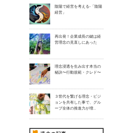
陰陽で経営を考える-「陰陽
経営」
再出発！企業成長の鍵は経
営理念の見直しにあった
理念浸透を生み出す本当の
秘訣〜行動規範・クレド〜
３世代を繋げる理念・ビジ
ョンを共有した事で、グル
ープ全体の推進力が増...