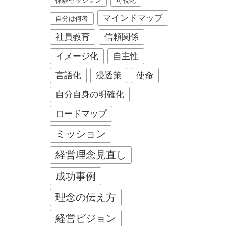
体験セッション
可視化
マインドマップ
自分は何者
社員教育
信頼関係
イメージ化
自主性
言語化
浸透策
使命
自分自身の明確化
ロードマップ
ミッション
経営理念見直し
成功事例
理念の伝え方
経営ビジョン