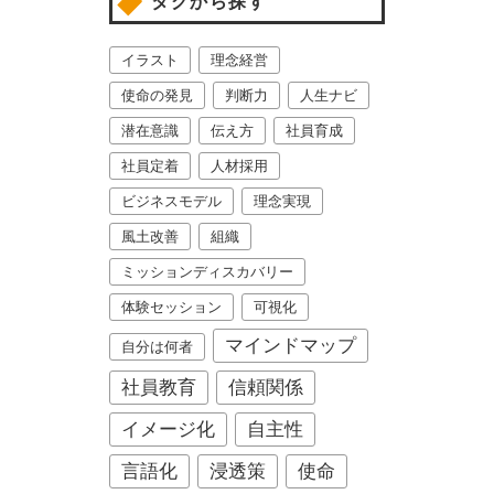
タグから探す
イラスト
理念経営
使命の発見
判断力
人生ナビ
潜在意識
伝え方
社員育成
社員定着
人材採用
ビジネスモデル
理念実現
風土改善
組織
ミッションディスカバリー
体験セッション
可視化
マインドマップ
自分は何者
社員教育
信頼関係
イメージ化
自主性
言語化
浸透策
使命