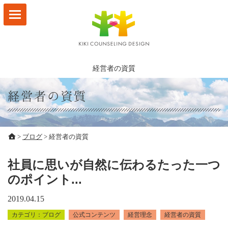
HOME
サービスメニュー
経営者の資質
林なつ子 プロフィール
経営者の資質
お客様の声
ビジョンマップ
>
ブログ
>
経営者の資質
事例
社員に思いが自然に伝わるたった一つ
のポイント...
ブログ
2019.04.15
会社概要
ブログ
公式コンテンツ
経営理念
経営者の資質