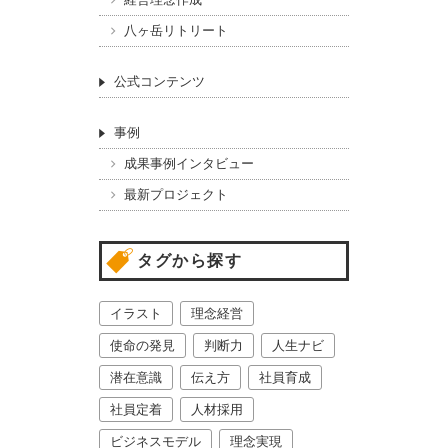
経営理念作成
八ヶ岳リトリート
公式コンテンツ
事例
成果事例インタビュー
最新プロジェクト
タグから探す
イラスト
理念経営
使命の発見
判断力
人生ナビ
潜在意識
伝え方
社員育成
社員定着
人材採用
ビジネスモデル
理念実現