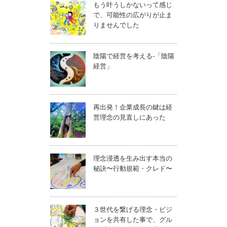
もう叶うしかないって感じ
で、可能性の広がりが止ま
りませんでした
陰陽で経営を考える-「陰陽
経営」
再出発！企業成長の鍵は経
営理念の見直しにあった
理念浸透を生み出す本当の
秘訣〜行動規範・クレド〜
３世代を繋げる理念・ビジ
ョンを共有した事で、グル