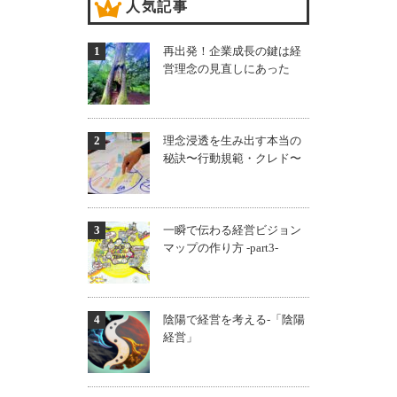
人気記事
再出発！企業成長の鍵は経
営理念の見直しにあった
理念浸透を生み出す本当の
秘訣〜行動規範・クレド〜
一瞬で伝わる経営ビジョン
マップの作り方 -part3-
陰陽で経営を考える-「陰陽
経営」