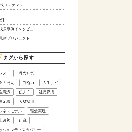
式コンテンツ
例
成果事例インタビュー
最新プロジェクト
タグから探す
ラスト
理念経営
命の発見
判断力
人生ナビ
在意識
伝え方
社員育成
員定着
人材採用
ジネスモデル
理念実現
土改善
組織
ッションディスカバリー