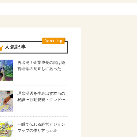
人気記事
再出発！企業成長の鍵は経
営理念の見直しにあった
理念浸透を生み出す本当の
秘訣〜行動規範・クレド〜
一瞬で伝わる経営ビジョン
マップの作り方 -part3-