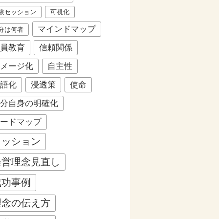
験セッション
可視化
マインドマップ
分は何者
員教育
信頼関係
メージ化
自主性
語化
浸透策
使命
分自身の明確化
ードマップ
ミッション
経営理念見直し
成功事例
理念の伝え方