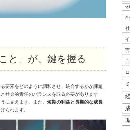
体
自
社
イ
言
こと」が、鍵を握る
自
ロ
する要素をどのように調和させ、統合するかが課題
求と社会的責任のバランスを取る
必要があります
ように見えます。また、
短期の利益と長期的な成長
挙げられます。