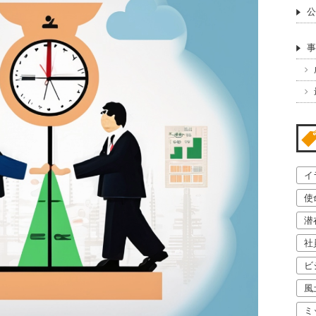
公
事
イ
使
潜
社
ビ
風
ミ