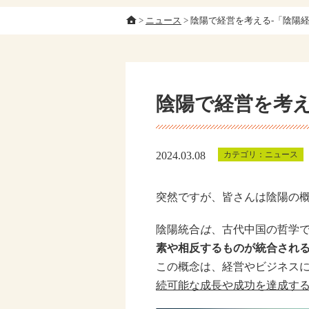
>
ニュース
>
陰陽で経営を考える-「陰陽
陰陽で経営を考え
2024.03.08
ニュース
突然ですが、皆さんは陰陽の
陰陽統合
は
、古代中国の哲学
素や相反するものが統合され
この概念は、経営やビジネス
続可能な成長や成功を達成す