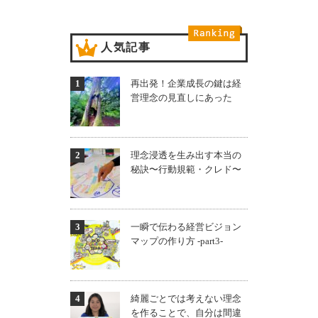
人気記事
再出発！企業成長の鍵は経
営理念の見直しにあった
理念浸透を生み出す本当の
秘訣〜行動規範・クレド〜
一瞬で伝わる経営ビジョン
マップの作り方 -part3-
綺麗ごとでは考えない理念
を作ることで、自分は間違