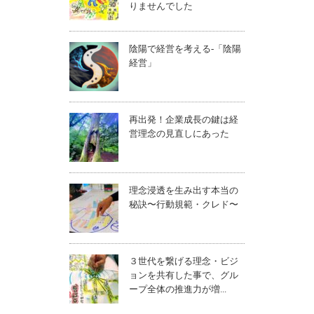
りませんでした
陰陽で経営を考える-「陰陽
経営」
再出発！企業成長の鍵は経
営理念の見直しにあった
理念浸透を生み出す本当の
秘訣〜行動規範・クレド〜
３世代を繋げる理念・ビジ
ョンを共有した事で、グル
ープ全体の推進力が増...