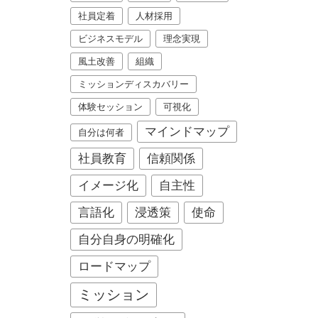
社員定着
人材採用
ビジネスモデル
理念実現
風土改善
組織
ミッションディスカバリー
体験セッション
可視化
マインドマップ
自分は何者
社員教育
信頼関係
イメージ化
自主性
言語化
浸透策
使命
自分自身の明確化
ロードマップ
ミッション