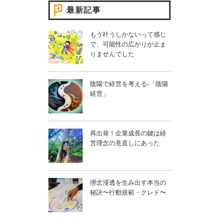
最新記事
もう叶うしかないって感じ
で、可能性の広がりが止ま
りませんでした
陰陽で経営を考える-「陰陽
経営」
再出発！企業成長の鍵は経
営理念の見直しにあった
理念浸透を生み出す本当の
秘訣〜行動規範・クレド〜