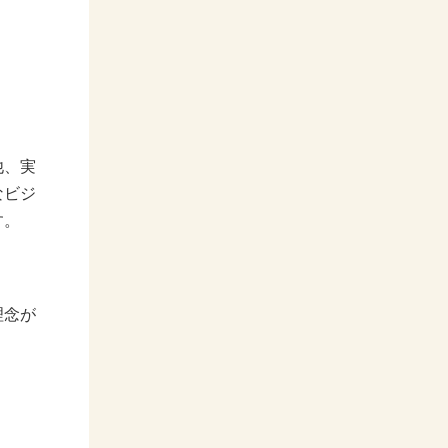
他、実
なビジ
す。
理念が