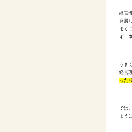
経営
発展
まく
ず、
うま
経営
った
では
よう