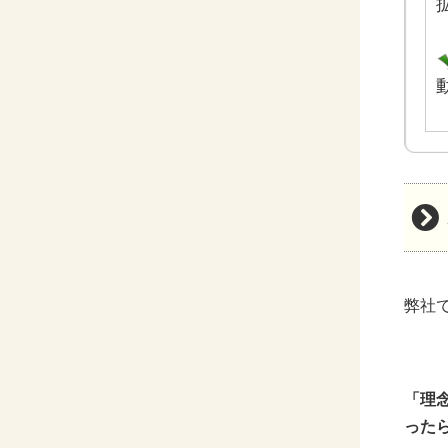
弊社
「理
った