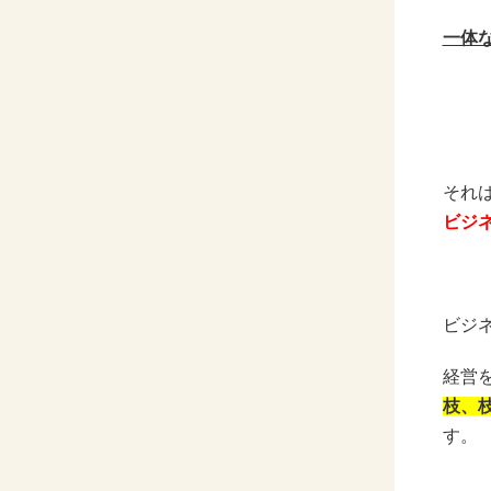
一体
それ
ビジ
ビジ
経営
枝、
す。