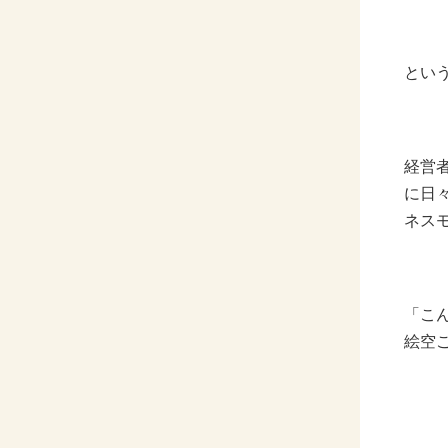
とい
経営
に日
ネス
「こ
絵空