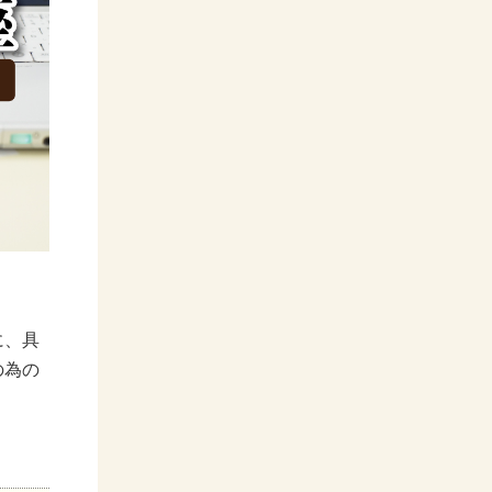
に、具
の為の