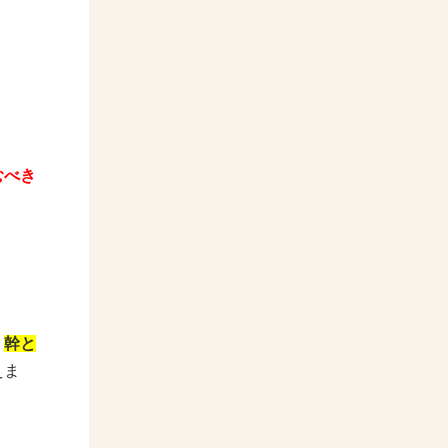
むべき
、
幹と
えま