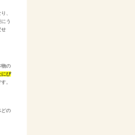
なり、
逆にう
定せ
本物の
社にぴ
です。
体どの